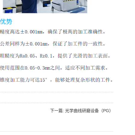
下一篇: 光学曲线研磨设备（PG）