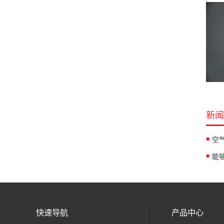
新闻
空
能
快速导航
产品中心