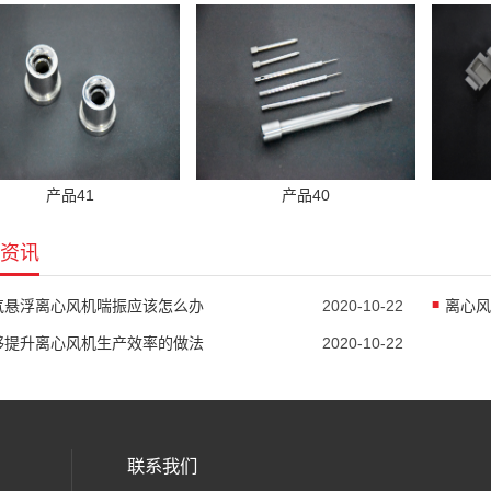
产品41
产品40
资讯
气悬浮离心风机喘振应该怎么办
2020-10-22
离心风
够提升离心风机生产效率的做法
2020-10-22
联系我们