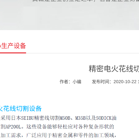
心生产设备
精密电火花线
作者：小编
发布时间：2020-10-22 1