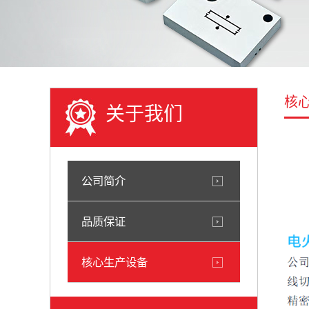
核
关于我们
公司简介
品质保证
核心生产设备