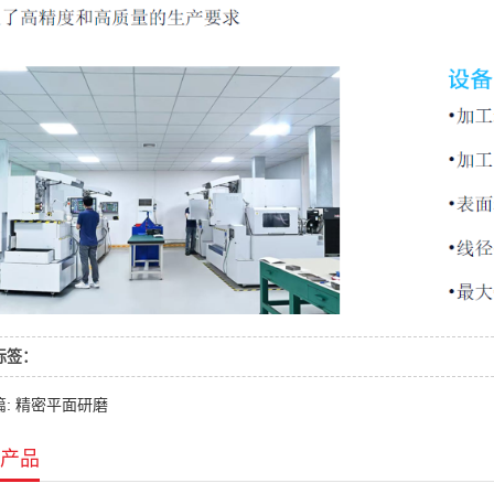
标签：
篇: 精密平面研磨
产品